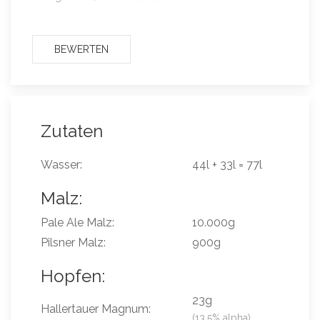
BEWERTEN
Zutaten
Wasser:
44l + 33l = 77l
Malz:
Pale Ale Malz:
10.000g
Pilsner Malz:
900g
Hopfen:
23g
Hallertauer Magnum:
(13.5% alpha)