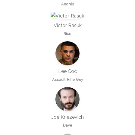
Andrés
Victor Rasuk
Rico
Lee Coc
Assault Rifle Guy
Joe Knezevich
Dave