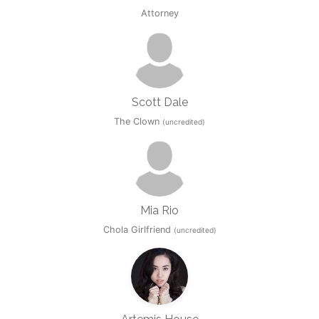
Attorney
Scott Dale
The Clown
(uncredited)
Mia Rio
Chola Girlfriend
(uncredited)